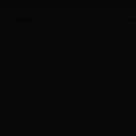
关于印发《2015~2016年度宜昌市水利建设质量工作考核实...
关
规划财务
现