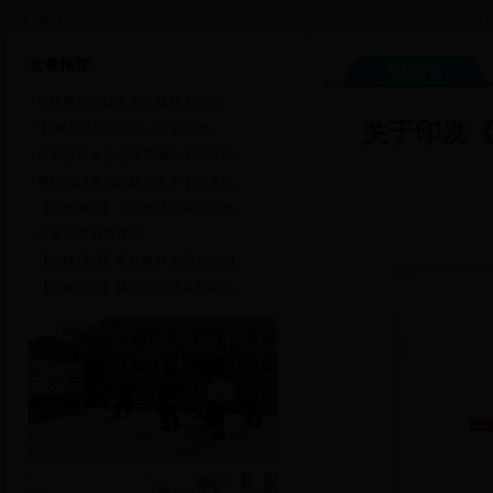
特别公告：
关于组织申报201
文章推荐
特别公告
·
互联网核心技术有多重要 听听习...
关于印发《
·
“枝城好人”胡延荣 一生坚守感...
·
水资源与水生态保护清华大学培训...
·
省防指转发国家防总关于全国大江...
·
【三峡晚报】今年长江流域大洪水...
·
水文化内涵与建设
·
【三峡日报】李红艳林文清当选荆...
·
【三峡日报】林文清当选全国岗位...