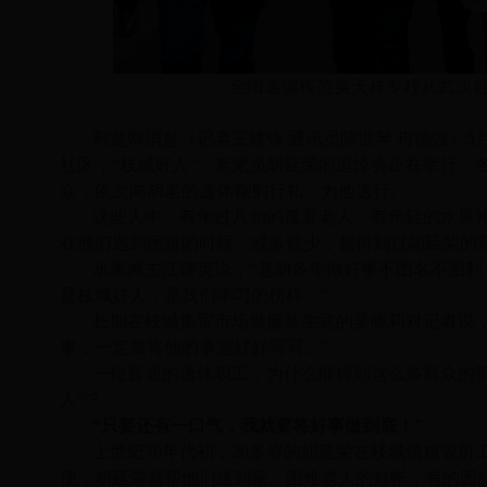
全国道德模范吴天祥专程从武汉
荆楚网消息（记者王建锋 通讯员陈世琴 冉德强）5
社区，“枝城好人”、老党员胡延荣的追悼会正在举行，
众，依次向胡老的遗体鞠躬行礼，为他送行。
这些人中，有年过八旬的孤寡老人，有年轻的水果
在他们遇到困难的时候，或多或少，都得到过胡延荣的
水果摊主江诗英说，“老胡多年做好事不图名不图利
是枝城好人，是我们学习的榜样。”
长期在枝城集贸市场做服装生意的吴晓莉对记者说，
事，一定要将他的事迹好好写写。”
一位普通的退休职工，为什么能得到这么多群众的赞
人”？
“只要还有一口气，我就要将好事做到底！”
上世纪70年代初，20多岁的胡延荣在枝城镇粮管
便，胡延荣就帮他们送到家。困难老人的赊帐，有的因