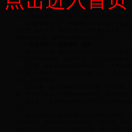
药店老板张远华是“枝城吴天祥小组”的第一批成员。
资助43人次，为13位孤寡老人每人送300元药品，为两名
一位老婆婆在家吃住二个多月，他除了药费外，其它全
在胡延荣的号召下，“枝城吴天祥小组”如今已发展成
街小巷、各行各业，和胡延荣一起演绎着人间大爱。已累计
难群众897人次，结对帮扶困难学生112人。
一生坚守和三个遗愿感动一座城
四十年多年来，胡延荣帮助过42名孤寡老人和困难户
一个12岁少年的生命。从2006年起，每月从退休金中
5月5日，在宜昌市中心医院抢救病房里，手术后暂
间不多，开始向子女交代自己的遗愿：第一，“吴天祥小
第二，捐出眼角膜。
5月6日晚，胡延荣病情恶化抢救无效，不幸去世。
望：交出自己最后一个月的退休金2100元，作为特殊党
追悼会上，从各地赶来的群众挤满了胡延荣家的小
上。
西湖中学学生王友芹现场回忆胡延荣对她的帮助，情
因肝癌去世，两年后母亲也突然失踪。王友芹说，“自
胡爷爷和‘枝城吴天祥小组’的接济救助，我才能够安心在