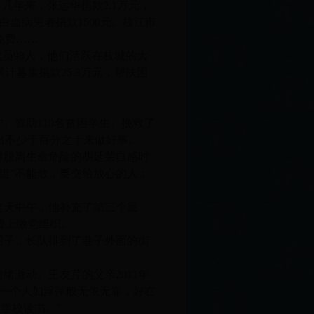
几年来，张远华捐款2.1万元，
白血病患者捐款1500元。枝江市
免费……
员98人，他们活跃在枝城的大
募集捐款25.3万元，帮扶困
、资助110名贫困学生、挽救了
拿出不少于百分之十来做好事。
时脱离生命危险的胡延荣自感时
组”不能散，要交给放心的人；
这天中午，他补充了第三个愿
费上缴党组织。
圆子，长队排到了巷子外面的街
绪激动。王友芹的父亲2011年
己一个人如浮萍般无依无靠，好在
学校读书。”