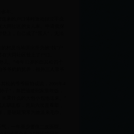
0多年。
延荣送来的户口薄时激动得泣不成
住在大同社区的女儿家。申请低保
登上，自己成了“黑人”，无法
的村及当地派出所为她“找”户
婆婆在大同社区登上了户口。
儿。”今年12岁的田其松四个
由爷爷奶奶抚养，祖孙三人靠爷
其松的爷爷田协成说，2006年4
孙子”，并把他接到家里吃饭，
、水果什么的大包小包地送来。”
守老人胡正权，先后六次去看望，
得，是胡延荣常为她送来毛巾、
下气，一年至少要住二次医院。
么时候是个头？”胡延荣回答