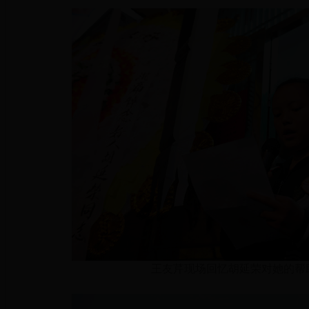
王友芹现场回忆胡延荣对她的帮