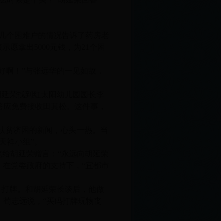
将几个困难户的情况告诉了药房老
愿拿出5000元钱，为21个困
好啊！”与张远华的一见如故，
。胡延荣找到红太阳幼儿园园长李
答应免费接收田其松。这件事，
。
组”扶贫济困的新闻，心头一热。当
天祥小组”。
给胡延荣赠言：“永远向胡延荣
，在党委政府的支持下，“宜都市
、打牌。和胡延荣长谈后，他做
。荀志远说，“买码打牌玩物丧