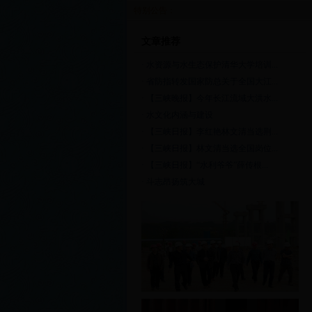
特别公告：
文章推荐
·
水资源与水生态保护清华大学培训...
·
省防指转发国家防总关于全国大江...
·
【三峡晚报】今年长江流域大洪水...
·
水文化内涵与建设
·
【三峡日报】李红艳林文清当选荆...
·
【三峡日报】林文清当选全国岗位...
·
【三峡日报】“水利爷爷”薛传根...
·
斗志昂扬筑大城