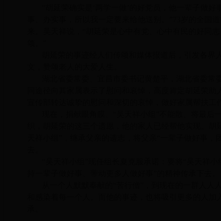
“胡延荣确实是‘两学一做’的好党员，他一辈子做
事、办实事，所以我一定要来给他送别。”73岁的全国
来。吴天祥说，“胡延荣是心中有党、心中有民的好同
颂。”
胡延荣的事迹经人们传颂和媒体报道后，引发各界
文，赞颂老人的大爱人生。
湖北省委常委、宜昌市委书记黄楚平，湖北省委常
同途径向其家属表示了慰问和哀悼，高度肯定胡延荣助
宣传部转达诚挚的慰问和深切的哀悼，做好家属帮扶工
现在，捐献眼角膜、“吴天祥小组”不能散、将最后
织，胡延荣的这三个遗愿，他的家人已经帮他实现。胡
天祥小组”，继承父亲的遗志，将父亲“一辈子做好事，
去。
“吴天祥小组”现任组长夏克服承诺：要将“吴天祥小
持一辈子做好事、带动更多人做好事”的精神传承下去。
从一个人默默奉献的“苦行僧”，到现在的一群人人
和感染着每一个人。而他的事迹，也将吸引更多的人加
承。