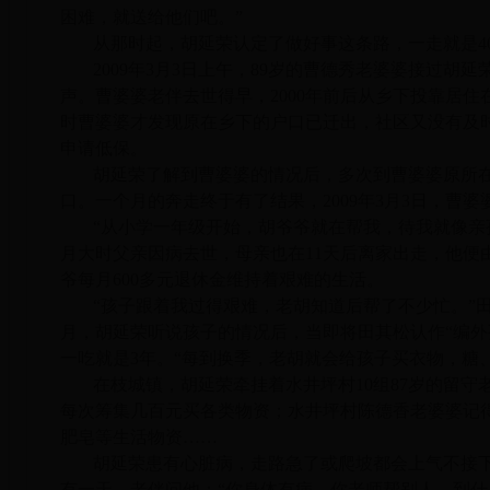
困难，就送给他们吧。”
从那时起，胡延荣认定了做好事这条路，一走就是4
2009年3月3日上午，89岁的曹德秀老婆婆接过胡
声。曹婆婆老伴去世得早，2000年前后从乡下投靠居
时曹婆婆才发现原在乡下的户口已迁出，社区又没有及时
申请低保。
胡延荣了解到曹婆婆的情况后，多次到曹婆婆原所在
口。一个月的奔走终于有了结果，2009年3月3日，曹
“从小学一年级开始，胡爷爷就在帮我，待我就像亲孙
月大时父亲因病去世，母亲也在11天后离家出走，他便
爷每月600多元退休金维持着艰难的生活。
“孩子跟着我过得艰难，老胡知道后帮了不少忙。”田
月，胡延荣听说孩子的情况后，当即将田其松认作“编外
一吃就是3年。“每到换季，老胡就会给孩子买衣物，糖
在枝城镇，胡延荣牵挂着水井坪村10组87岁的留
每次筹集几百元买各类物资；水井坪村陈德香老婆婆记
肥皂等生活物资……
胡延荣患有心脏病，走路急了或爬坡都会上气不接
有一天，老伴问他：“你身体有病，你老师帮别人，到什