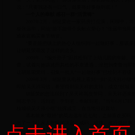
说：“只要我还有一口气，就要将好事做到底！”
一个人的奉献 感召一群“活雷锋”
2007年2月，胡延荣在一家药房打点滴，闲聊中，
板张远华，问他“能不能带个头献点爱心？”张远华当即表示
难家庭购买春节物资。
“要是能把镇上的热心人组织到一起做好事，那该多
让胡延荣萌发了这样的念头。
2009年，“编外孙子”田其松到了上幼儿园的年龄
蕾，试着向她讲述田其松的不幸遭遇，没想到李蕾当即
让胡延荣觉得，召集一批人“一起做好事”已经刻不容缓
2009年3月，胡延荣从电视上看到一则“吴天祥小
即给吴天祥写信，希望得到吴天祥的支持，成立“枝城吴
胡延荣的想法得到了吴天祥高度赞同，吴天祥还亲笔
同志学习，活到老，学到老，奉献到老。”当年6月17日
枝城镇吴天祥小组”挂牌成立，在当地引起轰动。
慕名前来“取经”的荀志远年近七旬，之前喜欢买码
出了一个让家人吃惊的决定：戒码、戒牌，改行做好事
点击进入首页
志，做好事开心，戒得值！”