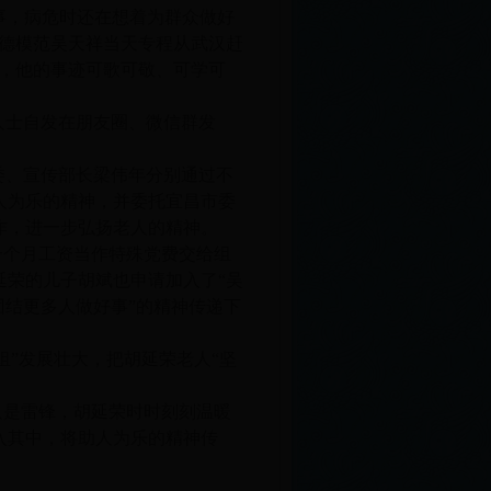
好事，病危时还在想着为群众做好
道德模范吴天祥当天专程从武汉赶
志，他的事迹可歌可敬、可学可
人士自发在朋友圈、微信群发
委、宣传部长梁伟年分别通过不
人为乐的精神，并委托宜昌市委
作，进一步弘扬老人的精神。
一个月工资当作特殊党费交给组
延荣的儿子胡斌也申请加入了“吴
团结更多人做好事”的精神传递下
组”发展壮大，把胡延荣老人“坚
人是雷锋，胡延荣时时刻刻温暖
入其中，将助人为乐的精神传