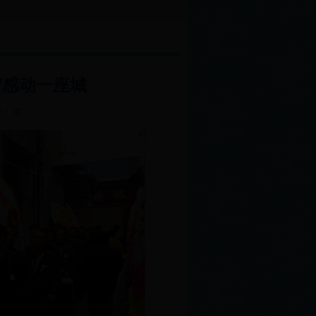
漳河部分水位站自动化改造项目招标代理竞争性谈判...
中灌中心宜昌节水灌溉技术推
守感动一座城
数： 次