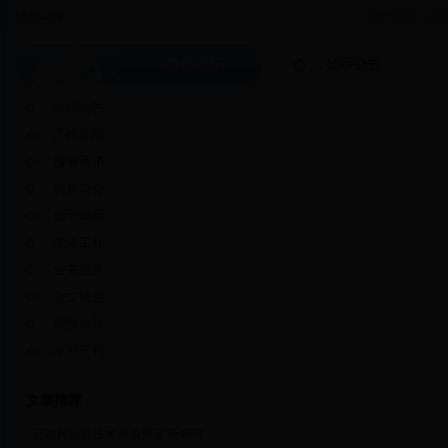
特别公告：
关于印发《2015
信息公开
公示公告
公示公告
工作职能
服务承诺
机构简介
领导成员
党建工作
业务信息
公文信息
简报公报
水利工程
文章推荐
·
互联网核心技术有多重要 听听习...