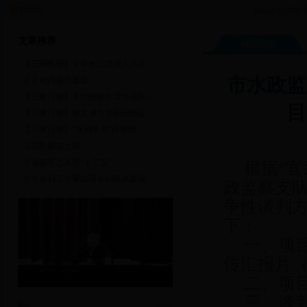
特别公告：
2016年宜昌市
文章推荐
特别公告
·
【三峡晚报】今年长江流域大洪水...
市水政监
·
水文化内涵与建设
·
【三峡日报】李红艳林文清当选荆...
目
·
【三峡日报】林文清当选全国岗位...
·
【三峡日报】“水利爷爷”薛传根...
·
斗志昂扬筑大城
·
引领新常态决胜“十三五”
根据“宜
·
全市水利工作暨农田水利基本建设...
政监察支
争性谈判
下：
一、项
传汇报片
二、项目编
三、谈判