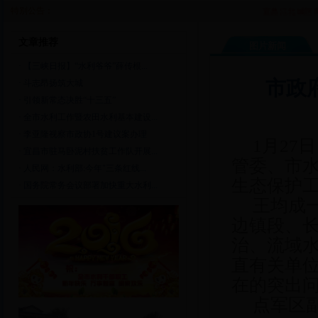
特别公告：
宜昌江北城区两河
文章推荐
图片新闻
·
【三峡日报】“水利爷爷”薛传根...
市政
·
斗志昂扬筑大城
·
引领新常态决胜“十三五”
·
全市水利工作暨农田水利基本建设...
·
李亚隆视察市政协1号建议案办理
1月27
·
宜昌市驻马卧泥村扶贫工作队开展...
管委、市
·
人民网：水利部:今年"三条红线...
生态保护
·
国务院常务会议部署加快重大水利...
王均成
边镇段、
治、流域
直有关单
在的突出
点军区