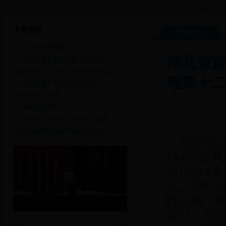
特别公告：
市水政监察支队水
文章推荐
特别公告
·
水文化内涵与建设
湖北省宜
·
【三峡日报】李红艳林文清当选荆...
·
【三峡日报】林文清当选全国岗位...
程第十二
·
【三峡日报】“水利爷爷”薛传根...
·
斗志昂扬筑大城
·
引领新常态决胜“十三五”
·
全市水利工作暨农田水利基本建设...
·
李亚隆视察市政协1号建议案办理
根据宜昌
XM087
2016年
十二期可
判采购。
谈判，现