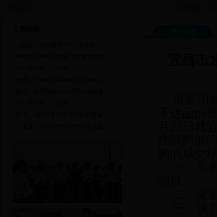
特别公告：
巡查预告
宜昌
文章推荐
特别公告
·
人民网：水利部:今年"三条红线...
宜昌市
·
国务院常务会议部署加快重大水利...
·
2011年中央一号文件
·
陈雷：不断推动水利人才工作再上...
·
陈雷：以对国家人民高度负责的精...
根据湖北
·
2010年中央一号文件
下达函的要
·
陈雷：加强水利行业政府网站建设...
月23日就
·
《求是》杂志刊发陈雷部长署名文...
性谈判部
购的成交
一、采
项目
二、采购项
三、谈