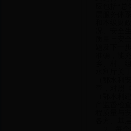
应包括“
层服务体
和本级财
况、安全生
质量与安
题及下一
准确，能
乡、村、
水利厅关于
（鄂水利安
查，对照
（鄂水利建
产监督检查
程质量与
各方、基
2、每个