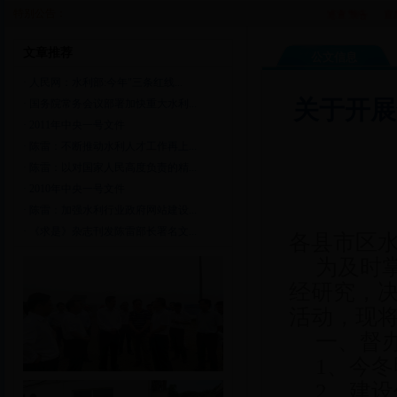
特别公告：
巡查预告
宜昌
文章推荐
公文信息
·
人民网：水利部:今年"三条红线...
关于开展
·
国务院常务会议部署加快重大水利...
·
2011年中央一号文件
·
陈雷：不断推动水利人才工作再上...
·
陈雷：以对国家人民高度负责的精...
·
2010年中央一号文件
·
陈雷：加强水利行业政府网站建设...
·
《求是》杂志刊发陈雷部长署名文...
各县市区
为及时掌
经研究，
活动，现
一、督办
1、今冬
2、建设