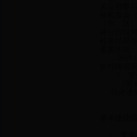
束后都要
被检查县
（市、区
将分阶段
检查结果作
重要依据
附件1
执行情况
2、安全
（附表
特此通
宜
基本建设
2
1、
安全