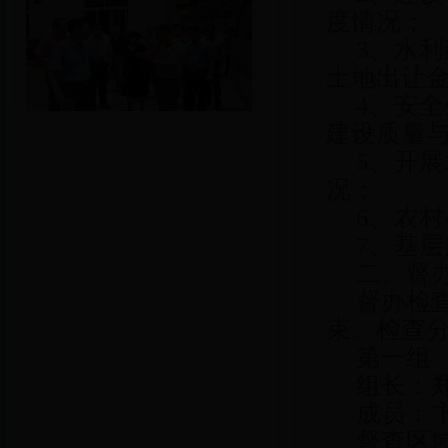
度情况；
3、水利
土地出让
4、安全
建设质量
5、开展
况；
6、农村
7、基层
二、督办
督办检查活
束。检查
第一组
组长：郑
成员：卞
督查区域