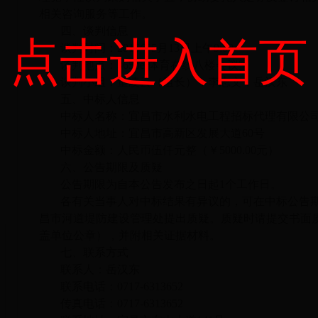
相关咨询服务等工作。
四、谈判信息
点击进入首页
谈判时间：2016年5月13日上午9:00
谈判地点：365bet体育在线八楼会议室
谈判小组：董凌云（组长），李志文，岳汉东
五、中标人信息
中标人名称：宜昌市水利水电工程招标代理有限公
中标人地址：宜昌市高新区发展大道60号
中标金额：人民币伍仟元整（￥5000.00元）
六、公告期限及质疑
公告期限为自本公告发布之日起1个工作日。
各有关当事人对中标结果有异议的，可在中标公告
昌市河道堤防建设管理处提出质疑。质疑时请提交书面
盖单位公章），并附相关证据材料。
七、联系方式
联系人：岳汉东
联系电话：0717-6313652
传真电话：0717-6313652