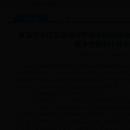
宜昌城区护岸工程2015至2016年度维修项目招标代理竞争性...
宜
特别公告
现在位置：
首页
→
特别公告
宜昌市长江及沮漳河部分水位站自动
竞争性谈判中标公
2016-05-13 来源： 浏览次数：
根据《湖北省水利水电工程招标代理机构遴选实施办法
以及“宜市财农发〔2016〕4号”文件要求，宜昌市河
漳河部分水位站自动化改造项目招标代理进行了竞争性
购人确认，现将本次采购项目的中标结果公示如下：
一、采购项目编号：YCSWGZ-2016-ZD
二、采购项目名称：宜昌市长江及沮漳河部分水位
三、采购内容：承担宜昌市长江及沮漳河部分水位
及项目监理单位竞争性谈判采购代理服务工作。主要内
标文件，发布招标公告，组织开标、评标，根据委托人
理竞争性谈判采购相关事宜，协助委托人定标及签订相