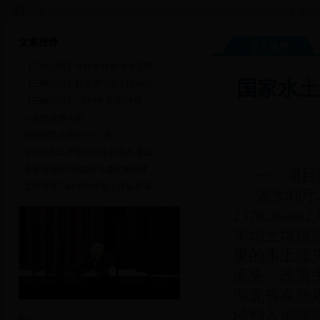
特别公告：
宜昌市水库自动
文章推荐
水土保持
·
【三峡日报】李红艳林文清当选荆...
国家水土
·
【三峡日报】林文清当选全国岗位...
·
【三峡日报】“水利爷爷”薛传根...
·
斗志昂扬筑大城
·
引领新常态决胜“十三五”
·
全市水利工作暨农田水利基本建设...
·
李亚隆视察市政协1号建议案办理
一、项目
·
宜昌市驻马卧泥村扶贫工作队开展...
省水利厅
2378.36k
平均土壤侵蚀
重的水土流
流失，改善
湖北省实施规
域列入治理