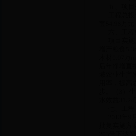
五、项目
工程总投资
套54.96万
六、工程
项目实施
增产粮食5.3
木材0.07
后年净增直接
域农业生产
用率，提高
步。（3）生
水效益31.2
七、工程
2013年
批复实施方案。
203号下达资