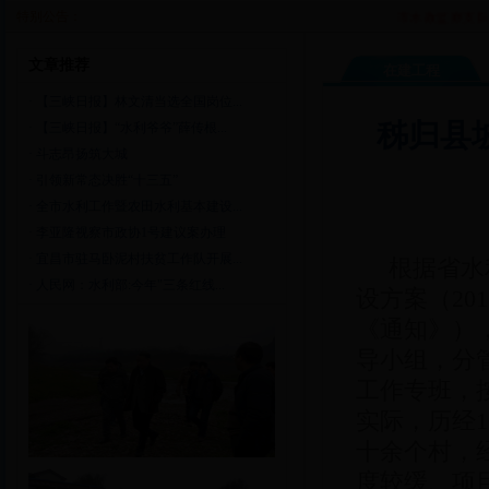
特别公告：
市水政监察支队“鄂
文章推荐
在建工程
·
【三峡日报】林文清当选全国岗位...
秭归县
·
【三峡日报】“水利爷爷”薛传根...
·
斗志昂扬筑大城
·
引领新常态决胜“十三五”
·
全市水利工作暨农田水利基本建设...
·
李亚隆视察市政协1号建议案办理
·
宜昌市驻马卧泥村扶贫工作队开展...
根据省水
·
人民网：水利部:今年"三条红线...
设方案（20
《通知》）
导小组，分
工作专班，
实际，历经
十余个村，
度较缓、项