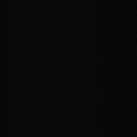
组，项目区土地
5.7hm2，林
秭归县坡
桥镇，涉及
总面积22.8
1566.9hm
秭归县坡
溪镇，涉及
16.42km2
1179.7hm
三、项目
秭归县坡
内共有坡耕地1
18.9%，8～
232.6hm2，
四、规划