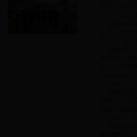
地水土流失
一、项目
秭归县坡
金坪、云台
二、项目
秭归县坡
家坝镇、杨
村，32个村
2508.9hm
593.7hm2。
秭归县坡
坝镇，涉及
目区土地总面积
459.6hm2
秭归县坡
桥和两河口