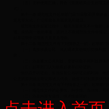
（五）文种使用正确，符合《党政机关公文处理工
式》。
第十一条 规范性文件起草部门应当采取召开座谈会
意见等方式，广泛听取各方面意见和建议。
规范性文件起草过程中，相关方面意见不一致的，
通。未协商一致的事项，原则上不在规范性文件中规定
起草说明中说明各方意见及理由。
第十二条 规范性文件有下列情形之一的，起草部门
（一）直接涉及公民、法人或者其他组织切身利益
的；
（二）涉及重大公共利益，需要听取不同利益群体
（三）起草部门认为确有必要举行听证的。
组织召开听证会，应当提前公布听证会的时间、地
公正的原则确定听证陈述人代表，确保不同利益群体代
第十三条 规范性文件有下列情形之一的，起草部门
（一）规范性文件的必要性、科学性、合法性、可
（二）涉及内容专业性、技术性较强的；
点击进入首页
（三）可能导致较大公共投入或者增加社会成本的
（四）起草部门认为确有必要进行论证的。