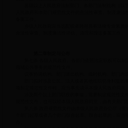
县级以上人民政府法制部门、各部门法制机构（以
人民政府和本部门规范性文件的合法性审查、制度廉洁
备案工作。
乡镇人民政府应当选配或者聘用具有法律专业素质
合法性审查、制度廉洁性评估、清理和报送备案工作。
第二章制定与公布
第七条 各级人民政府、各部门依照法定职权可以制
领域公共事务的规范性文件。
议事协调机构、部门派出机构、临时机构、部门内
部门拟对涉及公民、法人或者其他组织切身利益的
项制定规范性文件时，应当事先请示本级人民政府同意
涉及两个以上部门职权的事项，需要制定规范性文
规范性文件，也可以经本级人民政府同意，由有关部门
第八条 政府规范性文件由本级人民政府办公厅（室
个部门起草或者几个部门联合起草。联合起草的，应当
办。