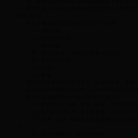
部门规范性文件由其有关内设机构或者下属机构起
专业性强、社会关注度高的规范性文件，可以委托
会组织起草。
第九条 制定规范性文件应当遵守下列程序：
（一）调研起草；
（二）公开征求意见；
（三）组织论证；
（四）合法性审查、风险及制度廉洁性评估；
（五）集体讨论决定；
（六）公布；
（七）备案。
规范性文件未经公开征求意见、合法性审查、集体
未向社会公布的规范性文件，不得作为实施行政管
第十条 起草规范性文件应当符合下列规定：
（一）符合宪法、法律、法规、规章，并同现行有
（二）坚持从实际出发，具有必要性、针对性和可
（三）法律、法规、规章和上级规范性文件已经明
定；
（四）用语准确规范，条文简明清晰；