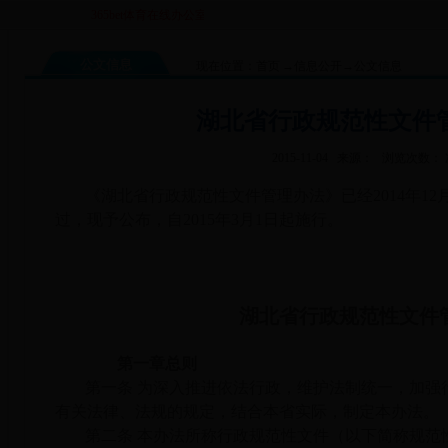
365bet体育在线办公室档案室密集架及配套设备采购项目招标失败...
宜
公文信息
现在位置：
首页
→
信息公开
→
公文信息
湖北省行政规范性文件
2015-11-04 来源： 浏览次数：
《湖北省行政规范性文件管理办法》已经2014年12
过，现予公布，自2015年3月1日起施行。
湖北省行政规范性文件
第一章总则
第一条 为深入推进依法行政，维护法制统一，加强
有关法律、法规的规定，结合本省实际，制定本办法。
第二条 本办法所称行政规范性文件（以下简称规范