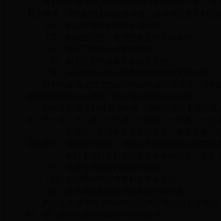
第十六条 规范性文件送审稿有下列情形之一的，法
补正程序、补充材料后再报送审查，或者建议暂不制定
（一）制定的基本条件尚不成熟的；
（二）内容合法性、合理性存在较大问题的；
（三）草拟工作缺少必要程序的；
（四）相关方面存在重大分歧意见的；
（五）未按本办法第十四条规定提供相关材料的。
第十七条 规范性文件送审稿经合法性审查后，报制
请政府常务会议或者部门办公会议集体讨论决定。
第十八条 有下列情形之一的，经制定机关主要负责
条、十一条、十二条、十三条、十四条、十五条、十七
（一）为预防、应对和处置自然灾害、事故灾难、
突发事件，保障公共利益，需要立即制定和施行规范性
（二）执行上级行政机关的紧急命令和决定，需要
（三）需要立即施行的临时性措施；
（四）依法授权例行调整和发布标准的；
（五）需要简化制定程序的其他特殊情形。
第十九条 规范性文件由制定机关主要负责人签署后
站、部门网站或者新闻媒体向社会公布。